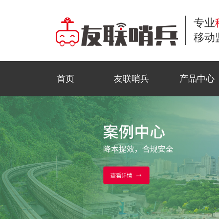
专业
移动
首页
友联哨兵
产品中心
小哨兵移动监控
商业应用
工地监控
公司新闻
常见问题解答
联系方式
风光互补移动监
公共安全
野外巡防
行业资讯
服务流程
在线留言
移动布控球
石油监控
科技前沿
资料下载
招贤纳士
金字塔移动监控
活动监控
视频中心
法律声明
三脚架移动监控
园区智测
合作模式