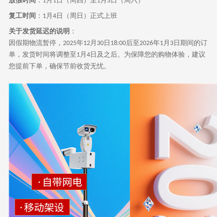
放假时间
：
月
日（周四）至
月
日（周六）
1
1
1
3
复工时间
：
月
日（周日）正式上班
1
4
关于发货延迟的说明
：
因假期物流暂停，
年
月
日
后至
年
月
日期间的订
2025
12
30
18:00
2026
1
3
单，发货时间将调整至
月
日及之后。为保障您的购物体验，建议
1
4
您提前下单，确保节前收货无忧。