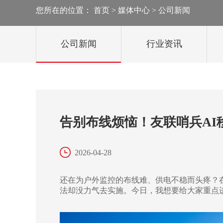
您所在的位置：
首页
>
媒体中心
>
公司新闻
太阳能监控
轻舟移动监控
公司新闻
行业资讯
雪橇移动监控
移动机器人
告别布线烦恼！友联哨兵AI
2026-04-28
还在为户外监控的布线难、供电不稳而头疼？
法却没力气去实施。今日，我想要给大家重点