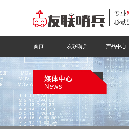
专业
移动
首页
友联哨兵
产品中心
小哨兵移动监控
商业应用
工地监控
公司新闻
常见问题解答
联系方式
风光互补移动监
公共安全
野外巡防
行业资讯
服务流程
在线留言
移动布控球
石油监控
科技前沿
资料下载
招贤纳士
金字塔移动监控
活动监控
视频中心
法律声明
三脚架移动监控
园区智测
合作模式