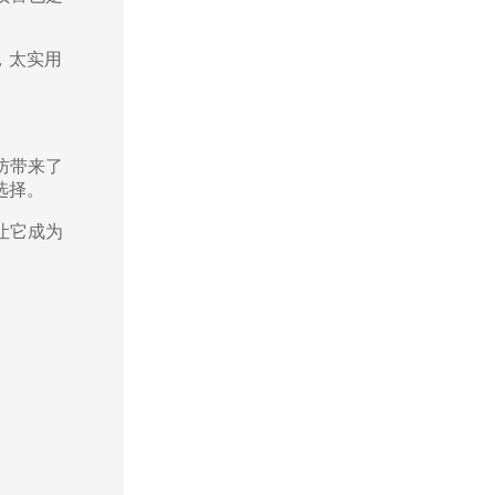
，太实用
防带来了
选择。
让它成为