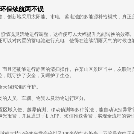
环保续航两不误
赖，创新地采用太阳能、市电、蓄电池的多能源补给模式，真正
日照情况灵活地进行调整，这样便可以大幅提升光能转换的效率
还可以对内置的蓄电池进行充电，使得在连续阴雨天气的时候也
，而且还能够进行静音的清扫操作。在某山区景区当中，友联哨
控，既守护了安全，又呵护了生态。
全天候精准的守护。
类的人员、车辆、物资以及动物进行区分。
置区域入侵、越界侦测、移动侦测等多种算法，能自动识别异常
声光报警，并且通过手机
APP
、短信推送告警，实现全流程的管
球机支持
23
倍的光学变倍以及
100
米的红外补光。不管是在白天