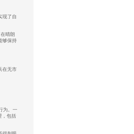
实现了自
。在晴朗
能够保持
兵在无市
行为。一
理，包括
亮得刺眼