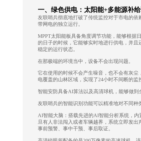
一、
绿色供电：太阳能
+
多能源补给
友联哨兵彻底地打破了传统监控对于市电的依
带网电的独立运行。
MPPT
太阳能板具备角度调节功能，能够根据
的日子的时候，它能够实时地进行供电，并且
稳定的运行状态。
在那极端的环境当中，设备不会出现问题。
它在使用的时候不会产生噪音，也不会有灰尘
电覆盖的山林区域，实现了
24
小时不间断的监
智能安防具备
AI
算法以及高清球机，能够做到
友联哨兵的智能识别功能可以精准地对不同种
AI
智能大脑：搭载先进的
AI
智能分析系统，内
旦有人非法闯入或者车辆越界，系统立即发出
事前预警、事中干预、事后取证。
高清锐眼所配备的是
200
万像素的高速球机，该