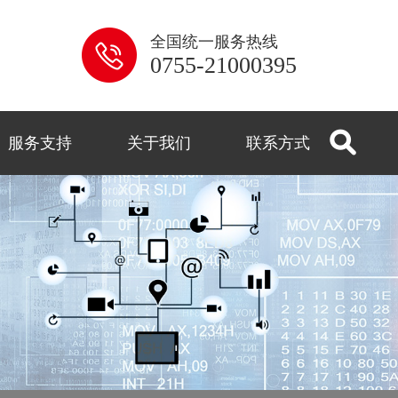
全国统一服务热线
0755-21000395
服务支持
关于我们
联系方式
系列
解答
用
控
闻
式
监控