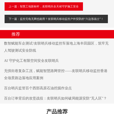
上一篇：智慧工地新标杆，友联哨兵全天候守护施工安全
下一篇：监控无电无网也能用？友联哨兵移动监控户外安防的“六边形战士”！
推荐
数智赋能车企测试!友联哨兵移动监控车落地上海丰田园区，筑牢无
人驾驶测试安全防线
AI 守护化工有限空间安全友联哨兵
无惧街巷复杂工况，赋能智慧路网管控——友联哨兵移动监控香港
全场景路边落地应用案例
百台哨兵监管百个西部高原石油挖掘作业点
百台订单背后的攻坚战役：友联哨兵如何破局能源安防“无人区”？
产品推荐