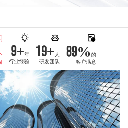
10
+
20
+
95
%
年
人
个
的
行业经验
研发团队
目
客户满意