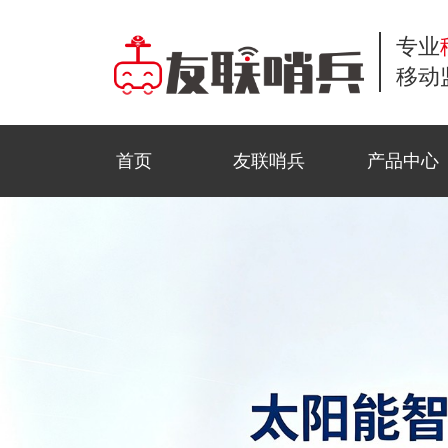
专业
移动
首页
友联哨兵
产品中心
小哨兵移动监控
商业应用
工地监控
公司新闻
常见问题解答
联系方式
风光互补移动监
公共安全
野外巡防
行业资讯
服务流程
在线留言
移动布控球
石油监控
科技前沿
资料下载
招贤纳士
金字塔移动监控
活动监控
视频中心
法律声明
三脚架移动监控
园区智测
合作模式