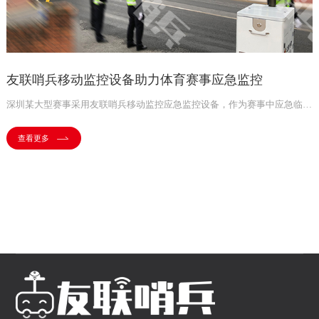
友联哨兵移动监控设备助力体育赛事应急监控
深圳某大型赛事采用友联哨兵移动监控应急监控设备，作为赛事中应急临时监控之选。友联哨兵被赛事安保部门部署至缺乏监控区域，全程记录所覆盖区域情况，将视频监控画面实时回传至指挥中心。指挥中心人员可通过大屏、电脑或手机APP端对视频进行实时查看、回放、截图，消除活动盲区，提升技防水平。
查看更多