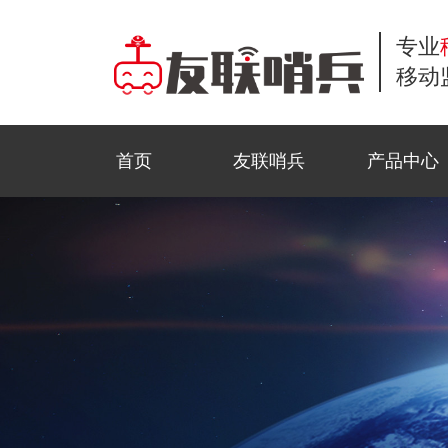
专业
移动
首页
友联哨兵
产品中心
小哨兵移动监控
商业应用
工地监控
公司新闻
常见问题解答
联系方式
风光互补移动监
公共安全
野外巡防
行业资讯
服务流程
在线留言
移动布控球
石油监控
科技前沿
资料下载
招贤纳士
金字塔移动监控
活动监控
视频中心
法律声明
三脚架移动监控
园区智测
合作模式