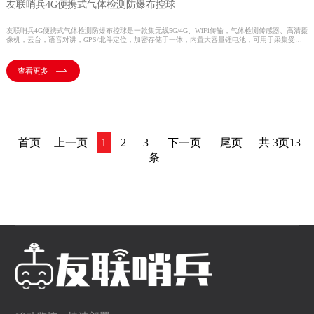
友联哨兵4G便携式气体检测防爆布控球
友联哨兵4G便携式气体检测防爆布控球是一款集无线5G/4G、WiFi传输，气体检测传感器、高清摄
像机，云台，语音对讲，GPS/北斗定位，加密存储于一体，内置大容量锂电池，可用于采集受限
空间内的：视频以及物联网数据如气体，温湿度等，将实时数据实时上传到指挥平台，同时也可以
叠加在画面上，当发生危险气体泄漏或者数据指标超标时，通过声光报警器发出警示并传输到指挥
中心平台。更可选配AI边缘计算能力，识别动火，明火，烟雾，或人员安全装置佩戴情况，防水防
查看更多
震防爆，可满足石油,化工等各类受限空间现场作业监控下的特殊要求。
首页
上一页
1
2
3
下一页
尾页
共 3页13
条