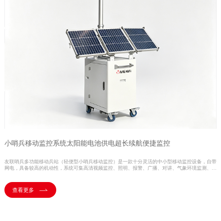
小哨兵移动监控系统太阳能电池供电超长续航便捷监控
友联哨兵多功能移动兵站（轻便型小哨兵移动监控）是一款十分灵活的中小型移动监控设备，自带
网电，具备较高的机动性，系统可集高清视频监控、照明、报警、广播、对讲、气象环境监测、存
储、控制、无线传输、一键升降等功能于一体，并可具备市电、太阳能等多种能源补给方式，提升
续航时间，以适应各类复杂的环境。户外使用，不惧风雨，随需移动，循环利用。可广泛用于石油
管道巡检、工地监控、电力维修监控、活动安防、户外作业等临时监控或长期监控。
查看更多