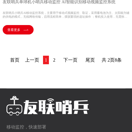
友联哨兵单球机小哨兵移动监控 AI智能识别移动视频监控系统
友联哨兵小哨兵AI移动监控系统，主要用于移动式视频监控、取证，采用蓄电池为主、太阳能为辅
的供电的模式，无线网络传输，启用流程简单，摆脱繁琐的选址操作 ；整机投入使用，无需拆
装，缩短工期；一次性费用投入，多场景反复使用，获得更大投入产出比；根据项目进度更改部署
位置，使用更灵活；易于扩展新功能，兼容性更强。
查看更多
首页
上一页
1
2
下一页
尾页
共 2页8条
移动监控，快速部署