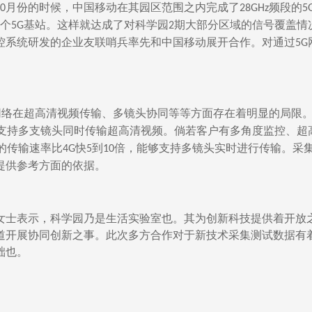
月份的时候，中国移动在其园区范围之内完成了
频段的
0
28GHz
5
个
基站。这样就达成了对科学园
期大部分区域的信号覆盖情
5G
2
控系统研发的企业友联哨兵率先和中国移动展开合作。对通过
5G
网络在超高清视频传输、多镜头协同等等方面存在着明显的局限
支持多支镜头同时传输超高清视频。倘若客户有多角度监控、超
的传输速率比
快
到
倍，能够支持多镜头实时进行传输。采
4G
5
10
提供参考方面的依据。
女士表示，科学园乃是生活实验室也。其为创新科技提供着开放
道开展协同创新之事。此次多方合作对于新技术采集测试数据有
础也。