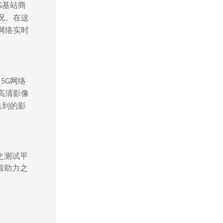
基站商
G
况。在这
网络实时
。
网络
5G
高清影像
集到的影
之测试平
着助力之