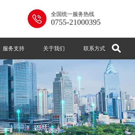
全国统一服务热线
0755-21000395
服务支持
关于我们
联系方式
系列
解答
用
控
闻
式
监控