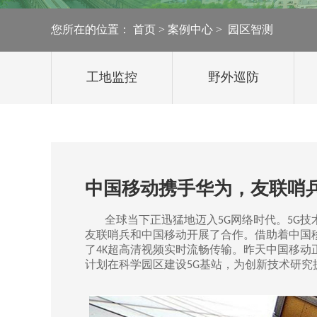
太阳能监控
您所在的位置：
首页
>
案例中心
>
园区智测
轻舟移动监控
工地监控
野外巡防
雪橇移动监控
移动机器人
中国移动携手华为，友联哨兵
全球当下正迅猛地迈入
网络时代。
技
5G
5G
友联哨兵和中国移动开展了合作。借助着中国
了
超高清视频实时流畅传输。昨天中国移动
4K
计划在科学园区建设
基站，为创新技术研究
5G