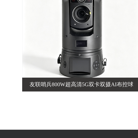
友联哨兵800W超高清5G双卡双摄AI布控球