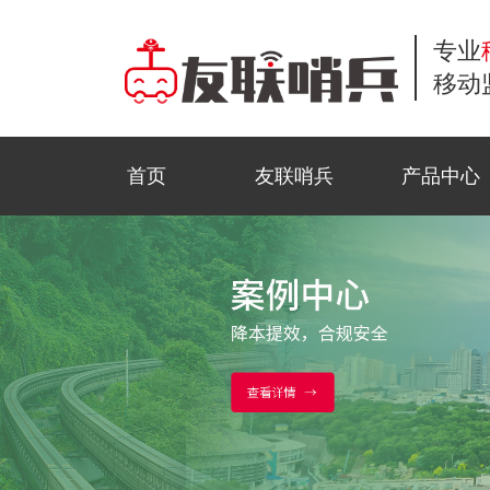
专业
移动
首页
友联哨兵
产品中心
小哨兵移动监控
商业应用
工地监控
公司新闻
常见问题解答
联系方式
风光互补移动监
公共安全
野外巡防
行业资讯
服务流程
在线留言
移动布控球
石油监控
科技前沿
资料下载
招贤纳士
金字塔移动监控
活动监控
视频中心
法律声明
三脚架移动监控
园区智测
合作模式