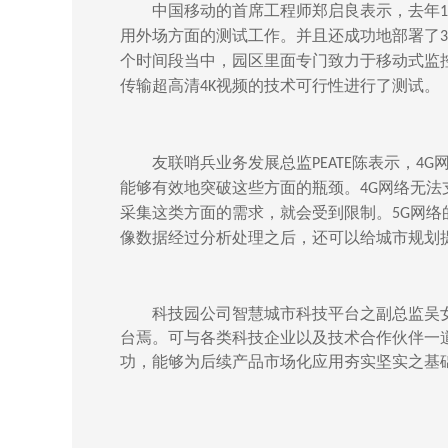
中国移动的首席工程师郑启良表示，去年
1
用外场方面的测试工作。并且还成功地部署了
3
个时间段当中，园区里面专门致力于移动式监
传输超高清
视频的技术可行性进行了测试。
4K
友联哨兵业务发展总监
陈表示，
PEATE
4G
能够有效地突破这些方面的瓶颈。
网络无法
4G
采集这类方面的需求，就会受到限制。
网络
5G
像数据经过分析处理之后，还可以给城市规划
科技园公司智慧城市科技平台之副总监吴
台焉。可与各类科技企业以及技术合作伙伴一
功，能够为后续产品市场化应用夯实坚实之基