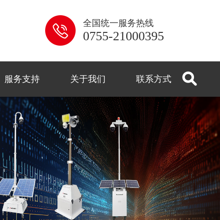
全国统一服务热线
0755-21000395
服务支持
关于我们
联系方式
系列
解答
用
控
闻
式
监控