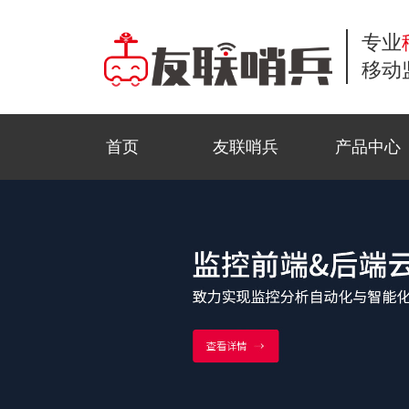
专业
移动
首页
友联哨兵
产品中心
小哨兵移动监控
商业应用
工地监控
公司新闻
常见问题解答
联系方式
风光互补移动监
公共安全
野外巡防
行业资讯
服务流程
在线留言
移动布控球
石油监控
科技前沿
资料下载
招贤纳士
金字塔移动监控
活动监控
视频中心
法律声明
三脚架移动监控
园区智测
合作模式