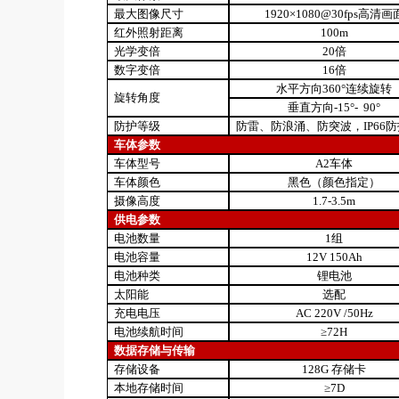
最大图像尺寸
1920×1080@30fps高清画
红外照射距离
100m
光学变倍
20倍
数字变倍
16倍
水平方向360°连续旋转
旋转角度
垂直方向-15°- 90°
防护等级
防雷、防浪涌、防突波，IP66
车体参数
车体型号
A2车体
车体颜色
黑色（颜色指定）
摄像高度
1.7-3.5m
供电参数
电池数量
1组
电池容量
12V 150Ah
电池种类
锂电池
太阳能
选配
充电电压
AC 220V /50Hz
电池续航时间
≥72H
数据存储与传输
存储设备
128G 存储卡
本地存储时间
≥7D