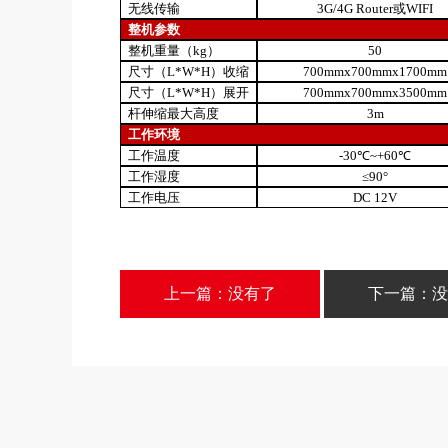
无线传输
3G/4G Router或WIFI
整机参数
整机重量（kg）
50
尺寸（L*W*H）收缩
700mmx700mmx1700mm
尺寸（L*W*H）展开
700mmx700mmx3500mm
杆伸缩最大高度
3m
工作环境
工作温度
-30℃~+60℃
工作湿度
≤90°
工作电压
DC 12V
上一篇：没有了
下一篇：