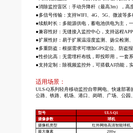
●消除监控盲区：手动升降杆（最高3m），高
●多信号传输：支持WIFI、4G、5G、微波等
●续航时长：多能源供电，蓄电池供电为主，一
●兼容性好：无缝接入监控中心，支持远程APP
●扩展性好：易于扩展温湿度监测、扬尘检测
●多重防盗：根据需求可增加GPS定位、防盗
●性价比高：无需埋杆布线，即投即用，一套
●支持定制：除视频监控外，可搭载AI功能，
适用场景：
ULS-Q系列轻舟移动监控自带网电、快速部
公路、铁路、机场、港口、岗哨、广场、公园
型号
ULS-Q1
摄像参数
球机
摄像机类型
红外网络高清智能球机
最大像素
200w