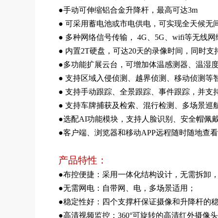
●手动可伸缩铝合金升降杆，最高可达3m
● 可采用蓄电池或市电供电，可实现全天候无
● 多种网络信号传输， 4G、5G、wifi等无
● 内置2T硬盘，可达20天的录像
●多功能扩展云台，可增加体温感测器、温湿度
● 支持区域入侵侦测、越界侦测、移动侦测等
● 支持手动跟踪、全景跟踪、事件跟踪，并支
● 支持车牌捕获及检索、混行检测、多场景巡
●选配AI功能模块，支持人脸识别、安全帽佩
●客户端、浏览器和移动APP远程随时随地查
产品特性：
●布控便捷：采用一体化结构设计，无需拆卸，单
●无需网电：自带网、电，多场景适用；
●稳定性好：四个支撑杆保证摄像和升降杆的
●高清视频监控：360°可旋转的高清红外摄像