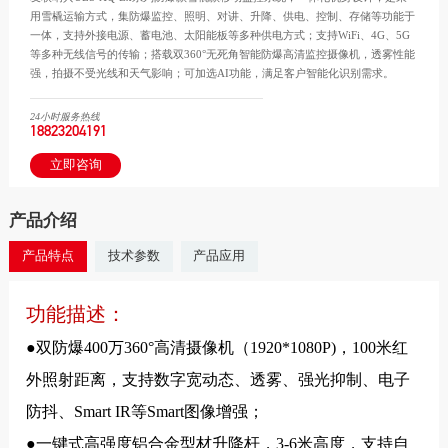
用雪橇运输方式，集防爆监控、照明、对讲、升降、供电、控制、存储等功能于
一体，支持外接电源、蓄电池、太阳能板等多种供电方式；支持WiFi、4G、5G
等多种无线信号的传输；搭载双360°无死角智能防爆高清监控摄像机，透雾性能
强，拍摄不受光线和天气影响；可加选AI功能，满足客户智能化识别需求。
24小时服务热线
18823204191
立即咨询
产品介绍
产品特点
技术参数
产品应用
功能描述：
●双防爆400万360°高清摄像机（1920*1080P)，100米红
外照射距离，支持数字宽动态、透雾、强光抑制、电子
防抖、Smart IR等Smart图像增强；
●一键式高强度铝合金型材升降杆，3-6米高度，支持自