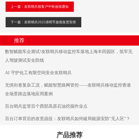
上一篇：友联哨兵致客户中秋放假通知
下一篇：友联哨兵2025清明节放假发货安排
推荐
数智赋能车企测试!友联哨兵移动监控车落地上海丰田园区，筑牢无
人驾驶测试安全防线
AI 守护化工有限空间安全友联哨兵
无惧街巷复杂工况，赋能智慧路网管控——友联哨兵移动监控香港
全场景路边落地应用案例
百台哨兵监管百个西部高原石油挖掘作业点
百台订单背后的攻坚战役：友联哨兵如何破局能源安防“无人区”？
产品推荐