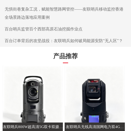
无惧街巷复杂工况，赋能智慧路网管控——友联哨兵移动监控香港
全场景路边落地应用案例
百台哨兵监管百个西部高原石油挖掘作业点
百台订单背后的攻坚战役：友联哨兵如何破局能源安防“无人区”？
产品推荐
友联哨兵800W超高清5G双卡双摄AI
友联哨兵无线高清国网电力双4G智