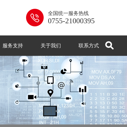
全国统一服务热线
0755-21000395
服务支持
关于我们
联系方式
系列
解答
用
控
闻
式
监控