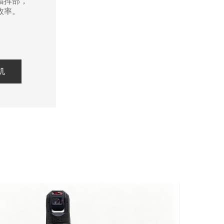
指挥部，
效率。
机