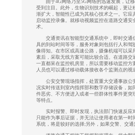
由于4G网络乃至5G网络的迅速发展，让移
受到注目。此外，生物识别技术的崛起，更让
渐扩大，智能性已成为其核心技术之一。它应
启动监控录像。就移动视频监控在道路交通安
术。
交通资讯在智能型交通系统中，即时交通信
具的到站时间等等，服务对象则包括行人和驾
像得知。在市区或高速公路，摄像机端可以采
素后，采取无线方案可能比较合适。在道路交
一直都呆在监控机房里，所以需要移动监控方
人员也可以通过移动载体接收各个监测点的视
公安交警现场指挥，处置重大交通事故公安机
况实时传送到室内指挥部和数字存储设备，如
件恶劣、不方便进入或者一些群体性事件更突
等特点。
实时报警、即时发现，执法部门快速反应对
只能作为事后证据，并无法让使用者在第一时
系统，将是较好的选择;另外，如果交警、交