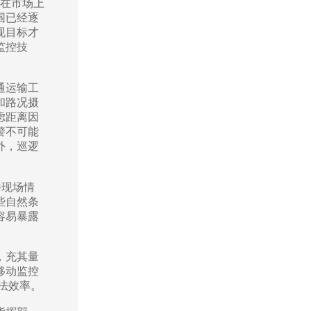
在市场上
围已经逐
现目标才
监控技
通运输工
和路况摄
虑距离因
警不可能
外，巡逻
件现场情
些自然条
容易暴露
，充其量
移动监控
法效率。