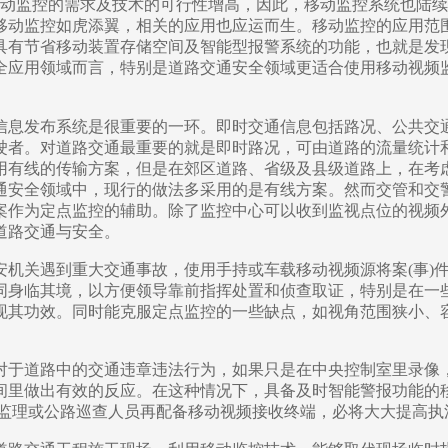
动监控的需求及技术的可行性增高，因此，移动监控系统也陆续
移动监控如虎添翼，相关的应用也应运而生。移动监控的应用范
具有节省移动装置存储空间及智能型报警系统的功能，也就是发
全应用领域而言，特别是道路交通安全领域更适合使用移动视频
息发布系统是很重要的一环。即时交通信息包括路况、公共交
驶者。对道路交通最重要的就是即时路况，可由道路的流量统计
用有线的传输方案，但是在郊区道路、省级及县级道路上，在考
通安全领域中，现行的做法多采用的是有线方案。然而交管和交
案作为定点监控的辅助。除了监控中心可以收到监视点位的视频
道路交通与安全。
关遇到重大交通事故，使用手持或车载移动视频源将案(事)
同身临其境，以方便领导靠前指挥处置和侦查取证，特别是在一
现其功效。同时能克服定点监控的一些缺点，如视角范围狭小、
于道路中的交通违章违法行为，如果只是在中央控制室里录像
间里做出有效的反应。在这种情况下，具备及时智能警报功能的
通监理或公路巡查人员再配备移动视频接收终端，必将大大提高执