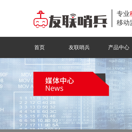
专业
移动
首页
友联哨兵
产品中心
小哨兵移动监控
商业应用
工地监控
公司新闻
常见问题解答
联系方式
风光互补移动监
公共安全
野外巡防
行业资讯
服务流程
在线留言
移动布控球
石油监控
科技前沿
资料下载
招贤纳士
金字塔移动监控
活动监控
视频中心
法律声明
三脚架移动监控
园区智测
合作模式