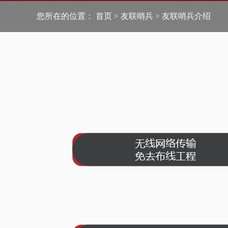
太阳能监控
您所在的位置：
首页
>
友联哨兵
>
友联哨兵介绍
轻舟移动监控
雪橇移动监控
移动机器人