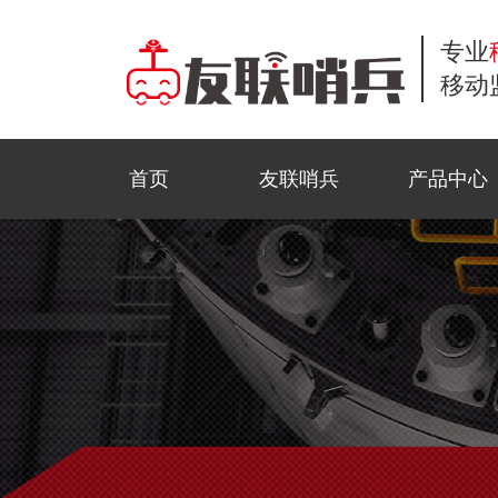
专业
移动
首页
友联哨兵
产品中心
小哨兵移动监控
商业应用
工地监控
公司新闻
常见问题解答
联系方式
风光互补移动监
公共安全
野外巡防
行业资讯
服务流程
在线留言
移动布控球
石油监控
科技前沿
资料下载
招贤纳士
金字塔移动监控
活动监控
视频中心
法律声明
三脚架移动监控
园区智测
合作模式