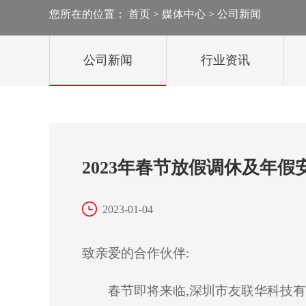
您所在的位置：
首页
>
媒体中心
>
公司新闻
太阳能监控
轻舟移动监控
公司新闻
行业资讯
雪橇移动监控
移动机器人
2023年春节放假调休及年假
2023-01-04
致亲爱的合作伙伴
:
春节即将来临
,深圳市友联华科技有