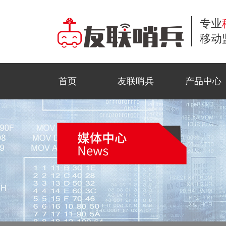
专业
移动
首页
友联哨兵
产品中心
小哨兵移动监控
商业应用
工地监控
公司新闻
常见问题解答
联系方式
风光互补移动监
公共安全
野外巡防
行业资讯
服务流程
在线留言
移动布控球
石油监控
科技前沿
资料下载
招贤纳士
金字塔移动监控
活动监控
视频中心
法律声明
三脚架移动监控
园区智测
合作模式