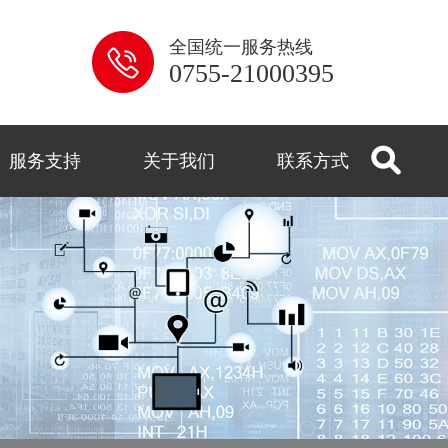
全国统一服务热线
0755-21000395
服务支持
关于我们
联系方式
系列
解答
用
控
闻
式
监控