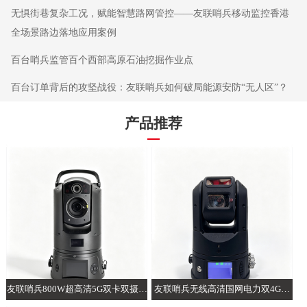
无惧街巷复杂工况，赋能智慧路网管控——友联哨兵移动监控香港
全场景路边落地应用案例
百台哨兵监管百个西部高原石油挖掘作业点
百台订单背后的攻坚战役：友联哨兵如何破局能源安防“无人区”？
产品推荐
友联哨兵800W超高清5G双卡双摄AI
友联哨兵无线高清国网电力双4G智