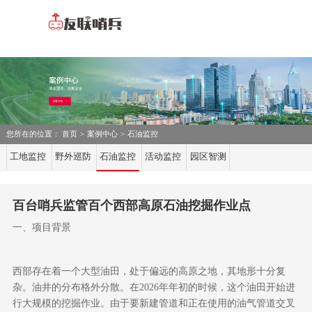
您所在的位置：
首页
>
案例中心
>
石油监控
工地监控
野外巡防
石油监控
活动监控
园区智测
百台哨兵监管百个西部高原石油挖掘作业点
一、
项目背景
西部存在着一个大型油田，处于偏远的高原之地，其地形十分复
杂。油井的分布格外分散。在
2026
年年初的时候，这个油田开始进
行大规模的挖掘作业。由于要新建管道和正在使用的油气管道交叉