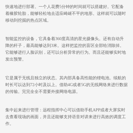
快速地进行部署。一个人花费
5
分钟的时间就可以搭建好。它配备
着橡胶轮胎，能够轻松地去适应崎岖不平的地形。这样就可以随时
移动到挖掘的热点区域。
智能监控的设备，它具备着
360
度高清的星光摄像头。还有自动升
降的杆子，最高能够达到
3
米。这样把监控的盲区全部给消除掉。
它能够进行人脸识别，还可以分析异常的行为。而且还能够实时地
发出预警。
它是属于无线且独立的状态。其内部具备高性能的锂电池。续航的
时长可以达到
72
小时及以上。借助
4G
或者
5G
的无线网络来进行数据
的传输。完完全全不需要外接网络电源。
集中起来进行管理：远程指挥中心可以借助手机
APP
或者大屏实时
去查看现场的画面，并且还能够支持语音对讲来进行高效的调度工
作。