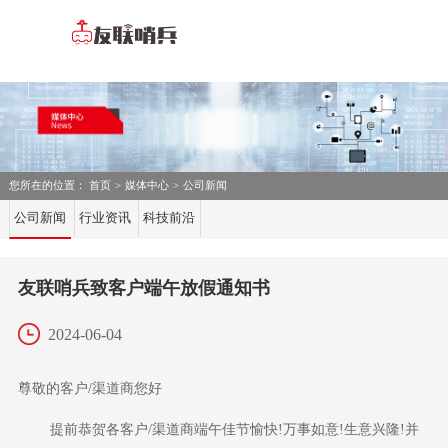
您所在的位置：
首页
>
媒体中心
>
公司新闻
公司新闻
行业资讯
科技前沿
友联哨兵致客户端午放假通知书
2024-06-04
尊敬的客户
/
渠道商
您好
提前恭贺各客户
/渠道商
端午佳
节愉快
!
万
事如意
!生意兴隆!并