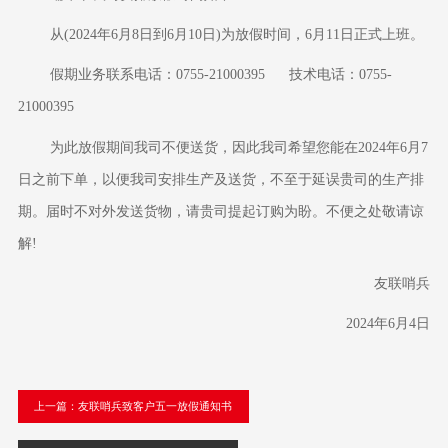
从
(20
24
年
6
月
8
日到
6月10
日
)为放假时间，
6
月
11
日正式上班。
假期业务联系电话：
0755-21000395 技术电话：0755-
21000395
为此放假期间我司不便送货，因此我司希望
您
能在
20
24
年
6
月
7
日之前下单，以便我司安排生产及送货，不至于延误贵司的生产排
期。届时不对外发送货物，请贵司提起订购为盼。不便之处敬请谅
解
!
友联哨兵
2024年6月4日
上一篇：友联哨兵致客户五一放假通知书