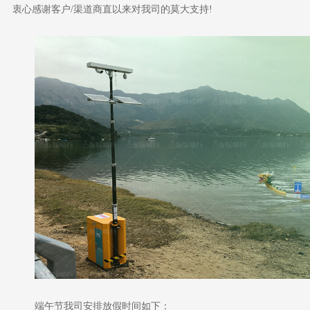
衷心感谢客户/
渠道商
直以来对我司的莫大支持
!
端午
节我司安排放假时间如下
：